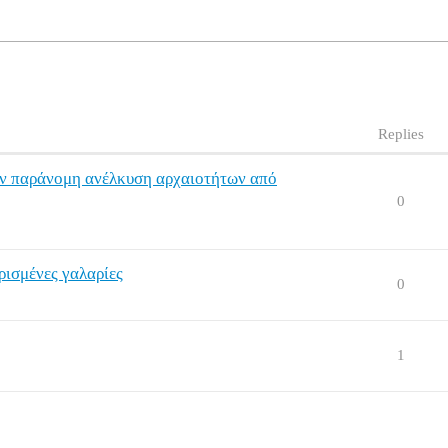
Replies
ην παράνομη ανέλκυση αρχαιοτήτων από
0
ρισμένες γαλαρίες
0
1