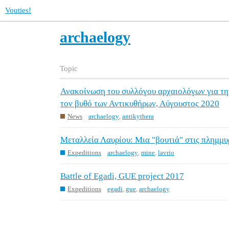
Vouties!
archaelogy
Topic
Ανακοίνωση του συλλόγου αρχαιολόγων για τ
τον βυθό των Αντικυθήρων, Αύγουστος 2020
News
archaelogy
,
antikythera
Μεταλλεία Λαυρίου: Μια "βουτιά" στις πλημμυ
Expeditions
archaelogy
,
mine
,
lavrio
Battle of Egadi, GUE project 2017
Expeditions
egadi
,
gue
,
archaelogy