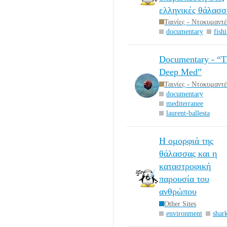
ελληνικές θάλασσ
Ταινίες - Ντοκυμαντ
documentary
fish
Documentary - “T
Deep Med”
Ταινίες - Ντοκυμαντ
documentary
mediterranee
laurent-ballesta
Η ομορφιά της
θάλασσας και η
καταστροφική
παρουσία του
ανθρώπου
Other Sites
environment
shar