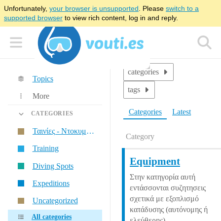
Unfortunately,
your browser is unsupported
. Please
switch to a
supported browser
to view rich content, log in and reply.
categories
Topics
tags
More
Categories
Latest
CATEGORIES
Ταινίες - Ντοκυμαντέρ
Category
Training
Equipment
Diving Spots
Στην κατηγορία αυτή
Expeditions
εντάσσονται συζητησεις
σχετικά με εξοπλισμό
Uncategorized
κατάδυσης (αυτόνομης ή
All categories
ελεύθερης).