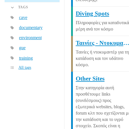
TAGS
Diving Spots
cave
Πληροφορίες για καταδυτικά
documentary
μέρη ανά τον κόσμο
environment
Ταινίες - Ντοκυμαντέ
gue
Ταινίες ή ντοκυμαντέρ για τη
training
κατάδυση και τον υδάτινο
κόσμο.
All tags
Other Sites
Στην κατηγορία αυτή
προσθέτουμε links
(συνδέσμους) προς
εξωτερικά websites, blogs,
forum κλπ που σχετίζονται μ
την κατάδυση και το υγρό
στοιχείο. Σκοπός είναι η