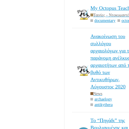
My Octopus Teac
Ταινίες - Ντοκυμαντ
documentary
octo
Ανακοίνωση του
συλλόγου
αρχαιολόγων για 
παράνομη ανέλκυ
αρχαιοτήτων από 
βυθό των
Αντικυθήρων,
Αύγουστος 2020
News
archaelogy
antikythera
Το “Πηγάδι” της
Βουλιαγμένης και