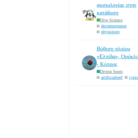
φυσιολογίας στην
κατάδυση
Dive Science
decompression
physiology
Βύθιση πλοίου
«Ελπίδα», Ορόκλι
- Κύπρος
Diving Spots
artificialreef
cypr