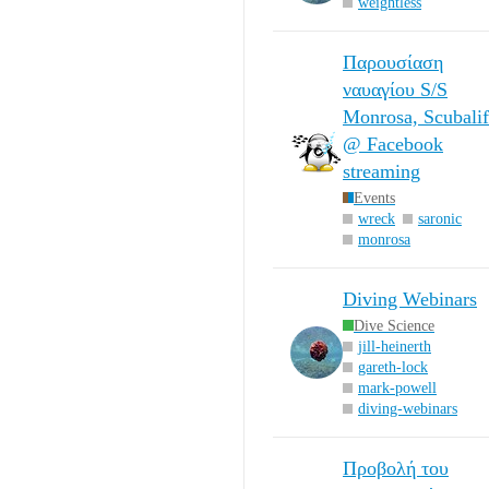
weightless
Παρουσίαση
ναυαγίου S/S
Monrosa, Scubali
@ Facebook
streaming
Events
wreck
saronic
monrosa
Diving Webinars
Dive Science
jill-heinerth
gareth-lock
mark-powell
diving-webinars
Προβολή του