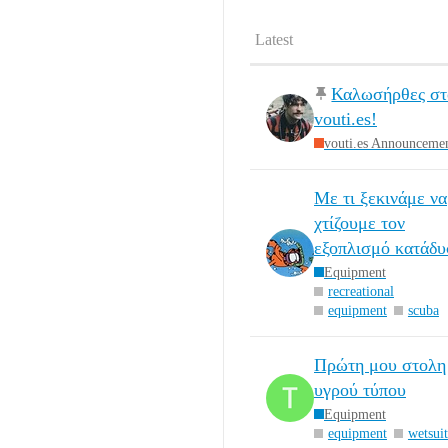
Latest
Καλωσήρθες στ
vouti.es!
vouti.es Announceme
Με τι ξεκινάμε να
χτίζουμε τον
εξοπλισμό κατάδυ
Equipment
recreational
equipment
scuba
Πρώτη μου στολη
υγρού τύπου
Equipment
equipment
wetsuit