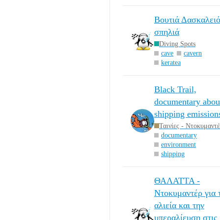
Βουτιά Δασκαλειό
σπηλιά
Diving Spots
cave
cavern
keratea
Black Trail,
documentary abou
shipping emission
Ταινίες - Ντοκυμαντ
documentary
environment
shipping
ΘΑΛΑΤΤΑ -
Ντοκυμαντέρ για 
αλιεία και την
υπεραλίευση στις